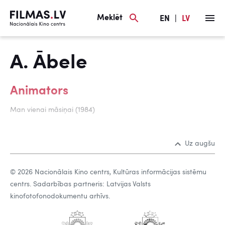
Meklēt
EN
|
LV
A. Ābele
Animators
Man vienai māsiņai (1984)
Uz augšu
© 2026 Nacionālais Kino centrs, Kultūras informācijas sistēmu
centrs. Sadarbības partneris: Latvijas Valsts
kinofotofonodokumentu arhīvs.