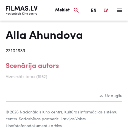
Meklēt
EN
|
LV
Alla Ahundova
27.10.1939
Scenārija autors
Aizmirstās lietas (1982)
Uz augšu
© 2026 Nacionālais Kino centrs, Kultūras informācijas sistēmu
centrs. Sadarbības partneris: Latvijas Valsts
kinofotofonodokumentu arhīvs.