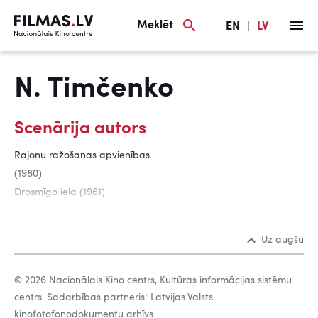
Meklēt
EN
|
LV
N. Timčenko
Scenārija autors
Rajonu ražošanas apvienības
(1980)
Drosmīgo iela (1961)
Uz augšu
© 2026 Nacionālais Kino centrs, Kultūras informācijas sistēmu
centrs. Sadarbības partneris: Latvijas Valsts
kinofotofonodokumentu arhīvs.