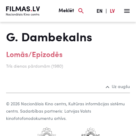
Meklēt
EN
|
LV
G. Dambekalns
Lomās/Epizodēs
Trīs dienas pārdomām (1980)
Uz augšu
© 2026 Nacionālais Kino centrs, Kultūras informācijas sistēmu
centrs. Sadarbības partneris: Latvijas Valsts
kinofotofonodokumentu arhīvs.