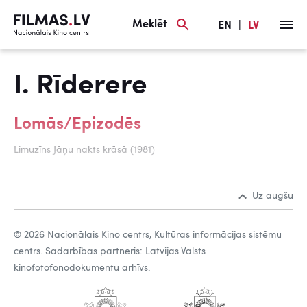
Meklēt
EN
|
LV
I. Rīderere
Lomās/Epizodēs
Limuzīns Jāņu nakts krāsā (1981)
Uz augšu
© 2026 Nacionālais Kino centrs, Kultūras informācijas sistēmu
centrs. Sadarbības partneris: Latvijas Valsts
kinofotofonodokumentu arhīvs.