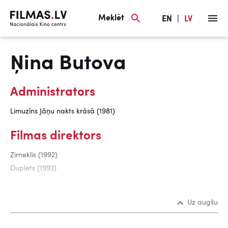
Meklēt
EN
|
LV
Ņina Butova
Administrators
Limuzīns Jāņu nakts krāsā (1981)
Filmas direktors
Zirneklis (1992)
Duplets (1992)
Uz augšu