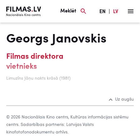
Meklēt
EN
|
LV
Georgs Janovskis
Filmas direktora
vietnieks
Limuzīns Jāņu nakts krāsā (1981)
Uz augšu
© 2026 Nacionālais Kino centrs, Kultūras informācijas sistēmu
centrs. Sadarbības partneris: Latvijas Valsts
kinofotofonodokumentu arhīvs.