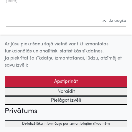
(1999)
Uz augšu
© 2026 Nacionālais Kino centrs, Kultūras informācijas sistēmu
Ar Jūsu piekrišanu šajā vietnē var tikt izmantotas
centrs. Sadarbības partneris: Latvijas Valsts
funkcionālās un analītiski statistikās sīkdatnes.
kinofotofonodokumentu arhīvs.
Ja piekrītat šo sīkdatņu izmantošanai, lūdzu, atzīmējiet
savu izvēli:
Apstiprināt
Noraidīt
Pielāgot izvēli
Privātums
Detalizētāka informācija par izmantotajām sīkdatnēm