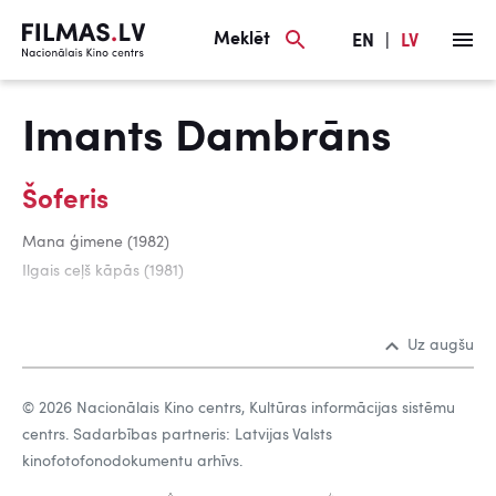
Meklēt
EN
|
LV
Imants Dambrāns
Šoferis
Mana ģimene (1982)
Ilgais ceļš kāpās (1981)
Uz augšu
© 2026 Nacionālais Kino centrs, Kultūras informācijas sistēmu
centrs. Sadarbības partneris: Latvijas Valsts
kinofotofonodokumentu arhīvs.