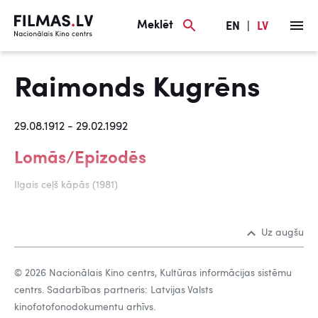
Meklēt
EN
|
LV
Raimonds Kugrēns
29.08.1912 - 29.02.1992
Lomās/Epizodēs
Ilgais ceļš kāpās (1981)
Uz augšu
© 2026 Nacionālais Kino centrs, Kultūras informācijas sistēmu
centrs. Sadarbības partneris: Latvijas Valsts
kinofotofonodokumentu arhīvs.