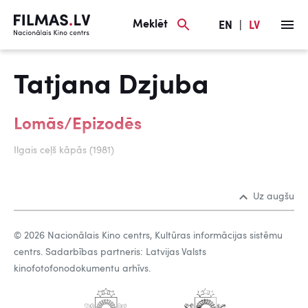
Meklēt
EN
|
LV
Tatjana Dzjuba
Lomās/Epizodēs
Ilgais ceļš kāpās (1981)
Uz augšu
© 2026 Nacionālais Kino centrs, Kultūras informācijas sistēmu
centrs. Sadarbības partneris: Latvijas Valsts
kinofotofonodokumentu arhīvs.