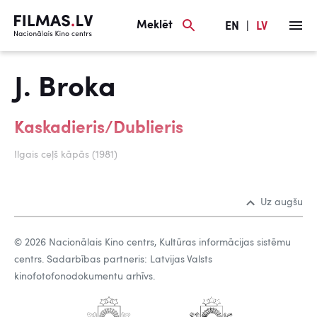
Meklēt
EN
|
LV
J. Broka
Kaskadieris/Dublieris
Ilgais ceļš kāpās (1981)
Uz augšu
© 2026 Nacionālais Kino centrs, Kultūras informācijas sistēmu
centrs. Sadarbības partneris: Latvijas Valsts
kinofotofonodokumentu arhīvs.