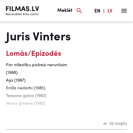
Meklēt
EN
|
LV
Juris Vinters
Lomās/Epizodēs
Par mīlestību pašreiz nerunāsim
(1988)
Aija (1987)
Emīla nedarbi (1985)
Tereona galva (1982)
Mana ģimene (1982)
Uz augšu