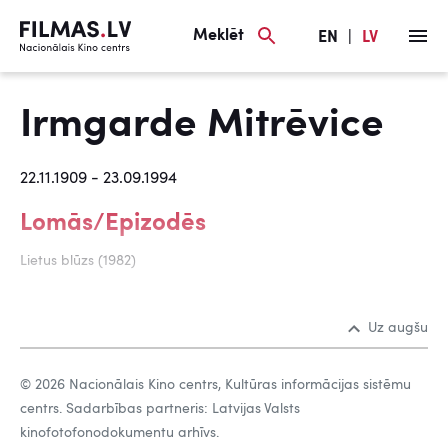
Meklēt
EN
|
LV
Irmgarde Mitrēvice
22.11.1909 - 23.09.1994
Lomās/Epizodēs
Lietus blūzs (1982)
Uz augšu
© 2026 Nacionālais Kino centrs, Kultūras informācijas sistēmu
centrs. Sadarbības partneris: Latvijas Valsts
kinofotofonodokumentu arhīvs.