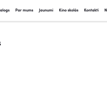
talogs
Par mums
Jaunumi
Kino skolās
Kontakti
N
s