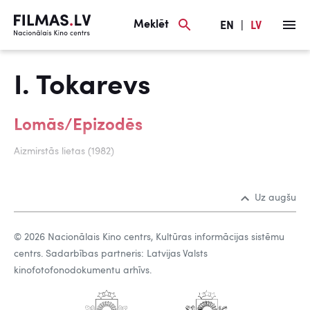
Meklēt
EN
|
LV
I. Tokarevs
Lomās/Epizodēs
Aizmirstās lietas (1982)
Uz augšu
© 2026 Nacionālais Kino centrs, Kultūras informācijas sistēmu
centrs. Sadarbības partneris: Latvijas Valsts
kinofotofonodokumentu arhīvs.