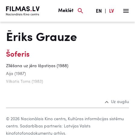
Meklēt
EN
|
LV
Ēriks Grauze
Šoferis
Zīlēšana uz jēra lāpstiņas (1988)
Aija (1987)
Vilkatis Toms (1983)
Uz augšu
© 2026 Nacionālais Kino centrs, Kultūras informācijas sistēmu
centrs. Sadarbības partneris: Latvijas Valsts
kinofotofonodokumentu arhīvs.