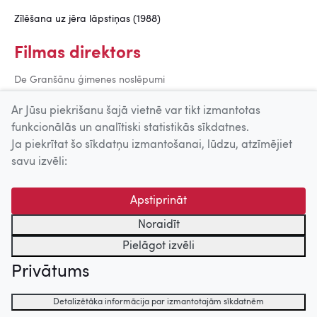
Zīlēšana uz jēra lāpstiņas (1988)
Filmas direktors
De Granšānu ģimenes noslēpumi
(1992)
Ar Jūsu piekrišanu šajā vietnē var tikt izmantotas
funkcionālās un analītiski statistikās sīkdatnes.
Ja piekrītat šo sīkdatņu izmantošanai, lūdzu, atzīmējiet
Uz augšu
savu izvēli:
© 2026 Nacionālais Kino centrs, Kultūras informācijas sistēmu
Apstiprināt
centrs. Sadarbības partneris: Latvijas Valsts
kinofotofonodokumentu arhīvs.
Noraidīt
Pielāgot izvēli
Privātums
Detalizētāka informācija par izmantotajām sīkdatnēm