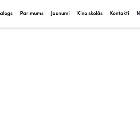
talogs
Par mums
Jaunumi
Kino skolās
Kontakti
N