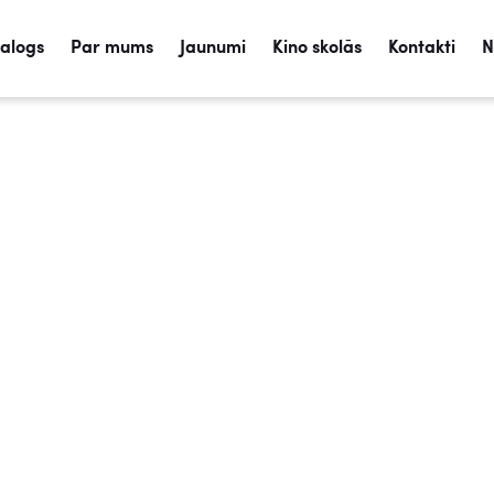
talogs
Par mums
Jaunumi
Kino skolās
Kontakti
N