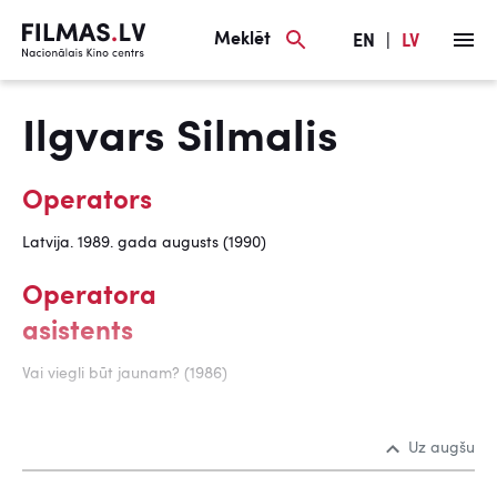
Meklēt
EN
|
LV
Ilgvars Silmalis
Operators
Latvija. 1989. gada augusts (1990)
Operatora
asistents
Vai viegli būt jaunam? (1986)
Uz augšu