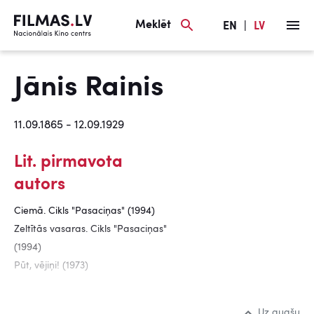
Meklēt
EN
|
LV
Jānis Rainis
11.09.1865 - 12.09.1929
Lit. pirmavota
autors
Ciemā. Cikls "Pasaciņas" (1994)
Zeltītās vasaras. Cikls "Pasaciņas"
(1994)
Pūt, vējiņi! (1973)
Uz augšu