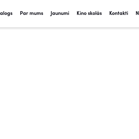
talogs
Par mums
Jaunumi
Kino skolās
Kontakti
N