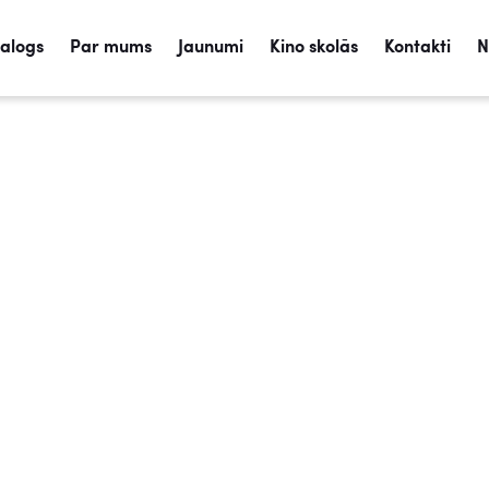
talogs
Par mums
Jaunumi
Kino skolās
Kontakti
N