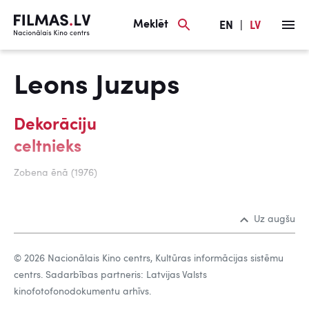
Meklēt
EN
|
LV
Leons Juzups
Dekorāciju
celtnieks
Zobena ēnā (1976)
Uz augšu
© 2026 Nacionālais Kino centrs, Kultūras informācijas sistēmu
centrs. Sadarbības partneris: Latvijas Valsts
kinofotofonodokumentu arhīvs.