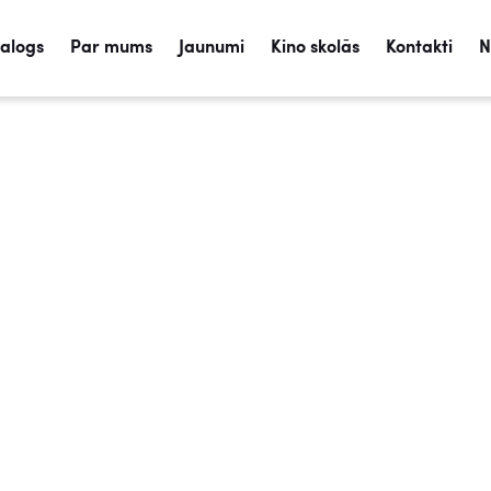
talogs
Par mums
Jaunumi
Kino skolās
Kontakti
N