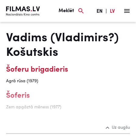
Meklēt
EN
|
LV
Vadims (Vladimirs?)
Košutskis
Šoferu brigadieris
Agrā rūsa (1979)
Šoferis
Zem apgāztā mēness (1977)
Uz augšu