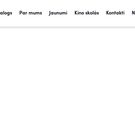
talogs
Par mums
Jaunumi
Kino skolās
Kontakti
N