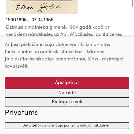
19.10.1898 - 07.04.1955
Dzimusi amatnieka ģimenē. 1904 gadā kopā ar
vecākiem pārcēlusies uz Api. Mācījusies Jaunlaicenes
pagasta Opes (Apes) pamatskolā, 1918.gadā kā
Ar Jūsu piekrišanu šajā vietnē var tikt izmantotas
eksterne beigusi Puškina ģimnāziju Tērbatā. 1918 – 1920
funkcionālās un analītiski statistikās sīkdatnes.
gadā skolotāja Alūksnē, no 1921 gada dzīvoja Rīgā. 1928
Ja piekrītat šo sīkdatņu izmantošanai, lūdzu, atzīmējiet
– 1934 gados Dailes teātra dramaturģe. 1932.g.
savu izvēli:
apprecējusies ar aktieri un režisoru Herbertu Zommeru.
Pēc 2. pasaules kara neilgi Muzikālās komēdijas
Apstiprināt
(Operetes) teātra dramaturģe.Pirmā publikācija – V.
Ridalas dzejoļa "Upurakmens" tulkojums laikrakstā
Noraidīt
"Latvijas Vēstnesis" 1921 gadā, pirmais oriģināldzejolis
Pielāgot izvēli
"Baznīcā" laikrakstā "Latvijas Vēstnesis". Lielu
Privātums
popularitāti ieguva dzejoļu krājums "Sila ziedi" (1931),
kas līdz 1940 gadam iznāca piecos krājumos.Elīna
Detalizētāka informācija par izmantotajām sīkdatnēm
Zālīte bija spilgta latviešu romantiskās dzejas pārstāve,