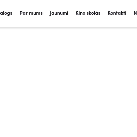
talogs
Par mums
Jaunumi
Kino skolās
Kontakti
N