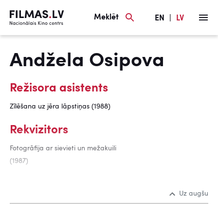
Meklēt
EN
|
LV
Andžela Osipova
Režisora asistents
Zīlēšana uz jēra lāpstiņas (1988)
Rekvizitors
Fotogrāfija ar sievieti un mežakuili
(1987)
Uz augšu