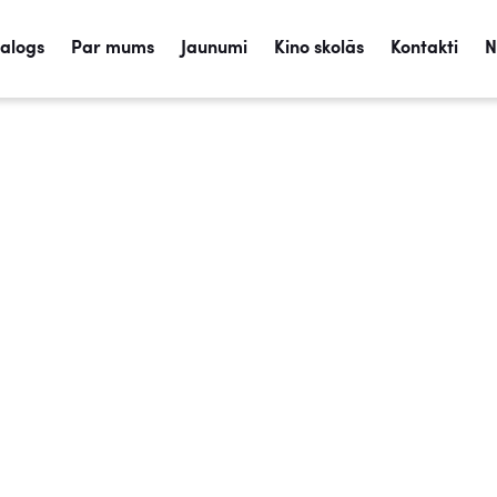
talogs
Par mums
Jaunumi
Kino skolās
Kontakti
N