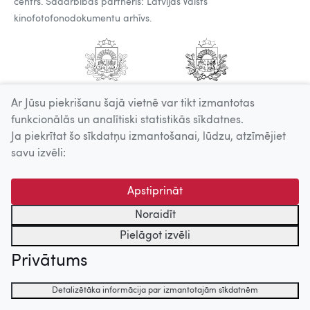
centrs. Sadarbības partneris: Latvijas Valsts
kinofotofonodokumentu arhīvs.
Ar Jūsu piekrišanu šajā vietnē var tikt izmantotas
funkcionālās un analītiski statistikās sīkdatnes.
Ja piekrītat šo sīkdatņu izmantošanai, lūdzu, atzīmējiet
savu izvēli:
Apstiprināt
Noraidīt
Pielāgot izvēli
Privātums
Detalizētāka informācija par izmantotajām sīkdatnēm