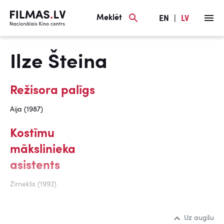
Meklēt
EN
|
LV
Ilze Šteina
Režisora palīgs
Aija (1987)
Kostīmu
mākslinieka
asistents
Zirneklis (1992)
Uz augšu