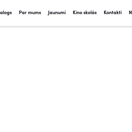
talogs
Par mums
Jaunumi
Kino skolās
Kontakti
N