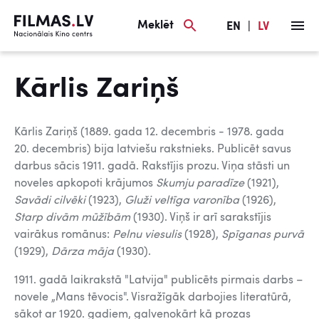
Meklēt
EN
|
LV
Kārlis Zariņš
Kārlis Zariņš (1889. gada 12. decembris - 1978. gada
20. decembris) bija latviešu rakstnieks. Publicēt savus
darbus sācis 1911. gadā. Rakstījis prozu. Viņa stāsti un
noveles apkopoti krājumos
Skumju paradīze
(1921),
Savādi cilvēki
(1923),
Gluži veltīga varonība
(1926),
Starp divām mūžībām
(1930). Viņš ir arī sarakstījis
vairākus romānus:
Pelnu viesulis
(1928),
Spīganas purvā
(1929),
Dārza māja
(1930).
1911. gadā laikrakstā "Latvija" publicēts pirmais darbs –
novele „Mans tēvocis". Visražīgāk darbojies literatūrā,
sākot ar 1920. gadiem, galvenokārt kā prozas