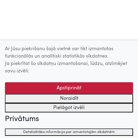
romantiķī.
Kopš 1945. gada literatūrā vairs nedarbojās.
Ar Jūsu piekrišanu šajā vietnē var tikt izmantotas
Skatīt vairāk
funkcionālās un analītiski statistikās sīkdatnes.
Ja piekrītat šo sīkdatņu izmantošanai, lūdzu, atzīmējiet
Uz augšu
savu izvēli:
© 2026 Nacionālais Kino centrs, Kultūras informācijas sistēmu
Apstiprināt
centrs. Sadarbības partneris: Latvijas Valsts
kinofotofonodokumentu arhīvs.
Noraidīt
Pielāgot izvēli
Privātums
Detalizētāka informācija par izmantotajām sīkdatnēm