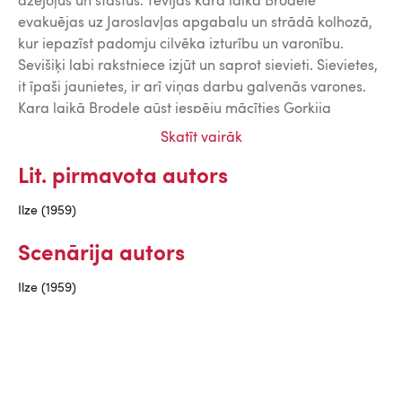
dzejoļus un stāstus. Tēvijas kara laikā Brodele
evakuējas uz Jaroslavļas apgabalu un strādā kolhozā,
kur iepazīst padomju cilvēka izturību un varonību.
Sevišiķi labi rakstniece izjūt un saprot sievieti. Sievietes,
it īpaši jaunietes, ir arī viņas darbu galvenās varones.
Kara laikā Brodele gūst iespēju mācīties Gorkija
literatūras institūtā Maskavā. 1946. gadā iznāk viņas
Skatīt vairāk
stāstu krājums „Stiprie cilvēki" un dzejoļu krājums „Brīvā
dzimtene". Kopš 1948. gada Brodele nododas tikai
Lit. pirmavota autors
rakstniecībai un saraksta vairākas lugas, romānus un
Ilze (1959)
stāstus. Viņas prozas darbi tulkoti arī citās valodās. Pēc
dažiem viencēlieniem Brodele piesaka sevi lielajā
Scenārija autors
dramaturģijā ar lugu „Upesciema pavasaris" (1948),
pirmoreiz uz skatuves uzvedot latviešu kolhoznieka tēlu.
Ilze (1959)
Lauku dzīves tematika kļūst par galveno visā
rakstnieces dai)radē. Brodeles turpmākās lugas –
„Skolotājs Straume" (1948), „Zelta druva" (1949),
„Dedzīgās sirdis" (1951), „Avārija" (1954), „Dace meklē
laimi" (1955), „Nemirstīgā jaunība" (1958), „Mana