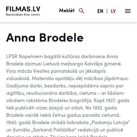
Meklēt
EN
|
LV
Anna Brodele
LPSR Nopelniem bagātā kultūras darbiniece Anna
Brodele dzimusi Lietuvā mežsarga Kalvišķa ģimenē.
Viņa mācās Viesītes pamatskolā un Jēkabpils
vidusskolā. Materiālo apstākļu dēļ mācības jāpārtrauc.
Gadījuma darbi, bezdarbs, nepiepildāms sapnis par
izglītību, revolucionāra darbība, cietums - ar šādiem
vārdiem rakstāma Brodeles biogrāfija. Kopš 1927. gada
tiek publicēti viņas dzejoļi un stāsti. No 1932. gada
Brodele vairāk nekā četrus gadus pavada cietumā.
1940. gadā Brodele strādā laikraksta „Padomju Latvija"
un žurnāla „Sarkanā Palīdzība" redakcijā un publicē