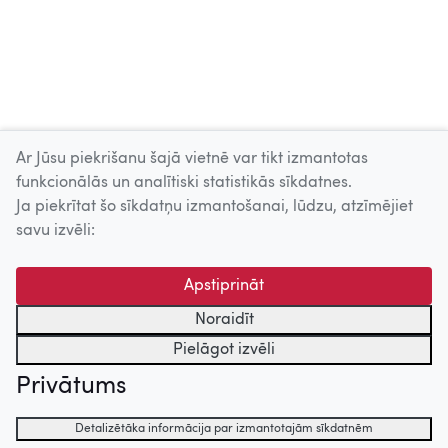
trauslā meitene" (1964) - veltītas šķiru cīņai un jaunā
cilvēka augšanai. No Brodeles prozas darbiem plašāku
ievērību guvuši garais stāsts „Marta", romāns „Uzticība"
un garais stāsts „Zilais zvirbulis".
Ar Jūsu piekrišanu šajā vietnē var tikt izmantotas
Skatīt vairāk
funkcionālās un analītiski statistikās sīkdatnes.
Ja piekrītat šo sīkdatņu izmantošanai, lūdzu, atzīmējiet
Uz augšu
savu izvēli:
© 2026 Nacionālais Kino centrs, Kultūras informācijas sistēmu
Apstiprināt
centrs. Sadarbības partneris: Latvijas Valsts
kinofotofonodokumentu arhīvs.
Noraidīt
Pielāgot izvēli
Privātums
Detalizētāka informācija par izmantotajām sīkdatnēm