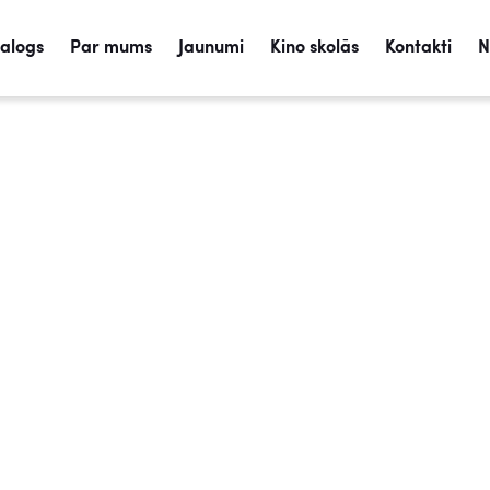
talogs
Par mums
Jaunumi
Kino skolās
Kontakti
N