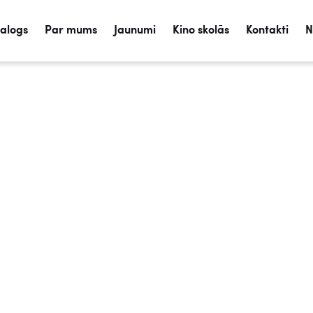
talogs
Par mums
Jaunumi
Kino skolās
Kontakti
N