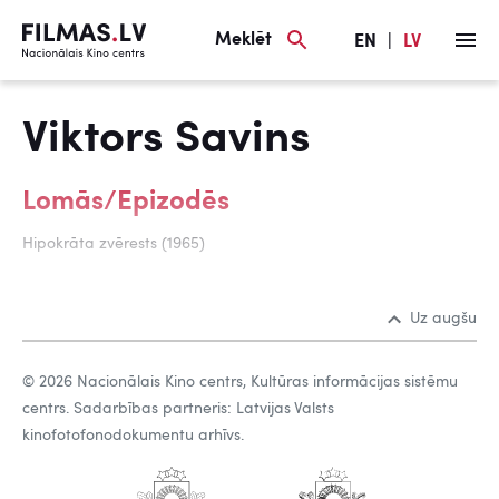
Meklēt
EN
|
LV
Viktors Savins
Lomās/Epizodēs
Hipokrāta zvērests (1965)
Uz augšu
© 2026 Nacionālais Kino centrs, Kultūras informācijas sistēmu
centrs. Sadarbības partneris: Latvijas Valsts
kinofotofonodokumentu arhīvs.