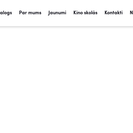
talogs
Par mums
Jaunumi
Kino skolās
Kontakti
N