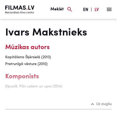
Meklēt
EN
|
LV
Ivars Makstnieks
Mūzikas autors
Kapitālisms Šķērsielā (2013)
Pretrunīgā vēsture (2010)
Komponists
Ķīpsalā. Pāri ceļiem un upei (2014)
Uz augšu