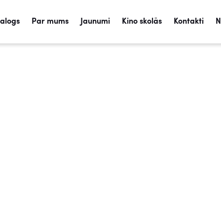
talogs
Par mums
Jaunumi
Kino skolās
Kontakti
N