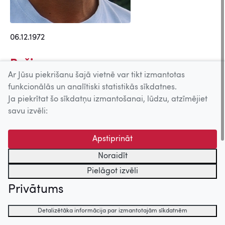
06.12.1972
Režisors
Ar Jūsu piekrišanu šajā vietnē var tikt izmantotas
Trusis. 7 lidojumi (2002)
funkcionālās un analītiski statistikās sīkdatnes.
Ja piekrītat šo sīkdatņu izmantošanai, lūdzu, atzīmējiet
Scenārija autors
savu izvēli:
Trusis. 7 lidojumi (2002)
Apstiprināt
Operators
Noraidīt
Ej nu nokjer veeju laukaa (2003)
Pielāgot izvēli
Privātums
Uz augšu
Detalizētāka informācija par izmantotajām sīkdatnēm