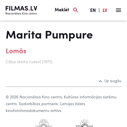
Meklēt
EN
|
LV
Marita Pumpure
Lomās
Cāļus skaita rudenī (1973)
Uz augšu
© 2026 Nacionālais Kino centrs, Kultūras informācijas sistēmu
centrs. Sadarbības partneris: Latvijas Valsts
kinofotofonodokumentu arhīvs.