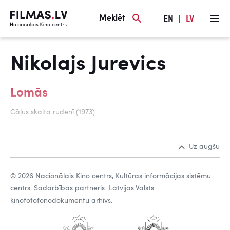
Meklēt
EN
|
LV
Nikolajs Jurevics
Lomās
Cāļus skaita rudenī (1973)
Uz augšu
© 2026 Nacionālais Kino centrs, Kultūras informācijas sistēmu
centrs. Sadarbības partneris: Latvijas Valsts
kinofotofonodokumentu arhīvs.