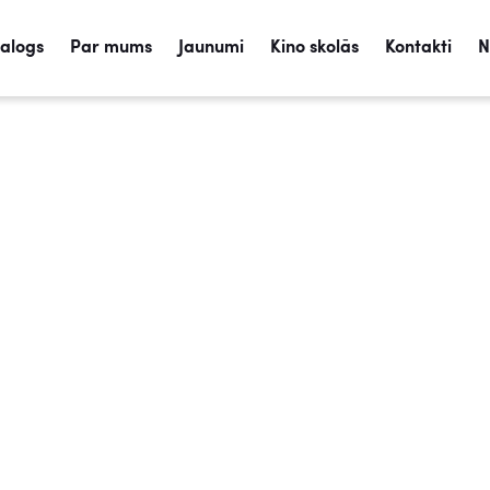
talogs
Par mums
Jaunumi
Kino skolās
Kontakti
N