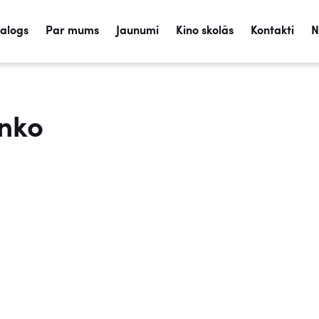
talogs
Par mums
Jaunumi
Kino skolās
Kontakti
N
enko