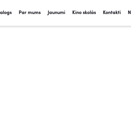
talogs
Par mums
Jaunumi
Kino skolās
Kontakti
N