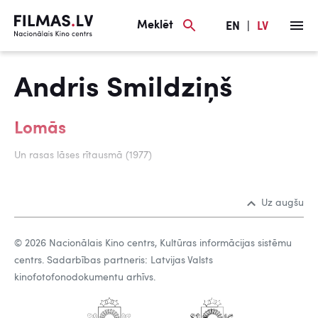
Meklēt
EN
|
LV
Andris Smildziņš
Lomās
Un rasas lāses rītausmā (1977)
Uz augšu
© 2026 Nacionālais Kino centrs, Kultūras informācijas sistēmu
centrs. Sadarbības partneris: Latvijas Valsts
kinofotofonodokumentu arhīvs.